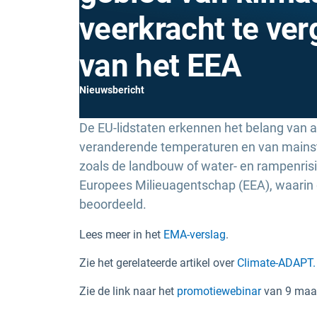
veerkracht te ver
van het EEA
Nieuwsbericht
De EU-lidstaten erkennen het belang van 
veranderende temperaturen en van mainstr
zoals de landbouw of water- en rampenrisi
Europees Milieuagentschap (EEA), waarin 
beoordeeld.
Lees meer in het
EMA-verslag
.
Zie het gerelateerde artikel over
Climate-ADAPT.
Zie de link naar het
promotiewebinar
van 9 maar