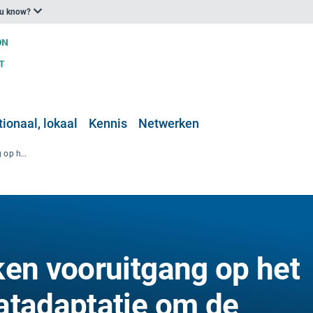
ou know?
ionaal, lokaal
Kennis
Netwerken
EU-lidstaten boeken vooruitgang op het gebied van klimaatadaptatie om de veerkracht te vergroten, vindt de evaluatie van het EEA
ken vooruitgang op het
atadaptatie om de