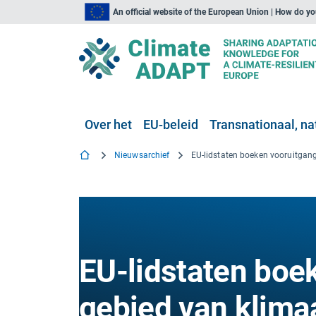
An official website of the European Union | How do y
Over het
EU-beleid
Transnationaal, nat
Nieuwsarchief
EU-lidstaten boe
gebied van klima