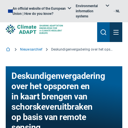
Environmental
An official website of the European
information
NL
Union | How do you know?
systems
Nieuwsarchief
Deskundigenvergadering over het opsporen en in kaart brengen van schorskeveruitbraken op basis van remote sensing
Deskundigenvergadering
over het opsporen en
in kaart brengen van
schorskeveruitbraken
op basis van remote
sensing