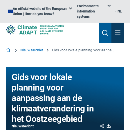
Environmental
An official website of the European
information
NL
Union | How do you know?
systems
Nieuwsarchief
Gids voor lokale planning voor aanpassing aan de klimaatverandering in het Oostzeegebied
Gids voor lokale
planning voor
aanpassing aan de
klimaatverandering in
het Oostzeegebied
Share
Download
Nieuwsbericht