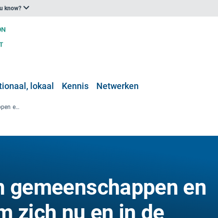
ou know?
ionaal, lokaal
Kennis
Netwerken
Het adviseren van gemeenschappen en besluitvormers om zich nu en in de toekomst aan te passen aan hogere temperaturen
an gemeenschappen en
m zich nu en in de