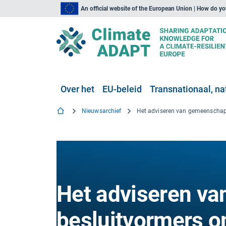
An official website of the European Union | How do y
Over het
EU-beleid
Transnationaal, nat
Nieuwsarchief
Het adviseren v
besluitvormers o