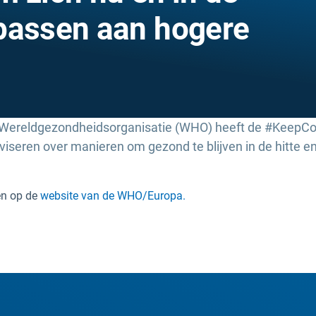
passen aan hogere
e Wereldgezondheidsorganisatie (WHO) heeft de #Keep
seren over manieren om gezond te blijven in de hitte e
en op de
website van de WHO/Europa.