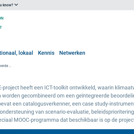
ou know?
ionaal, lokaal
Kennis
Netwerken
Nieuwe ICT-toolkit voor geïntegreerde beoordeling van klimaatverandering ontwikkeld door het door de EU gefinancierde NEVERMORE-project
roject heeft een ICT-toolkit ontwikkeld, waarin klima
 worden gecombineerd om een geïntegreerde beoordelin
bevat een catalogusverkenner, een case study-instrumen
 ondersteuning van scenario-evaluatie, beleidsprioriteri
peciaal MOOC-programma dat beschikbaar is op de projec