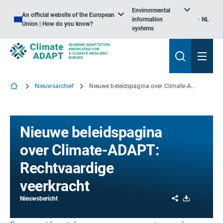
Environmental
An official website of the European
information
NL
Union | How do you know?
systems
Nieuwsarchief
Nieuwe beleidspagina over Climate-ADAPT: Rechtvaardige veerkracht
Nieuwe beleidspagina
over Climate-ADAPT:
Rechtvaardige
veerkracht
Share
Download
Nieuwsbericht