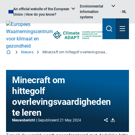
Environmental
An official website of the European
information
NL
Union | How do you know?
systems
Nieuws
Minecraft om hittegolf overlevingsvaardigheden te leren
Minecraft om
hittegolf
overlevingsvaardigheden
te leren
Share
Download
Nieuwsbericht
Gepubliceerd
21 May 2024