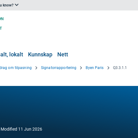
ou know?
lt, lokalt
Kunnskap
Nett
drag om tilpasning
Signatorrapportering
Byen Paris
Q3.3.1.1
Modified
11 Jun 2026