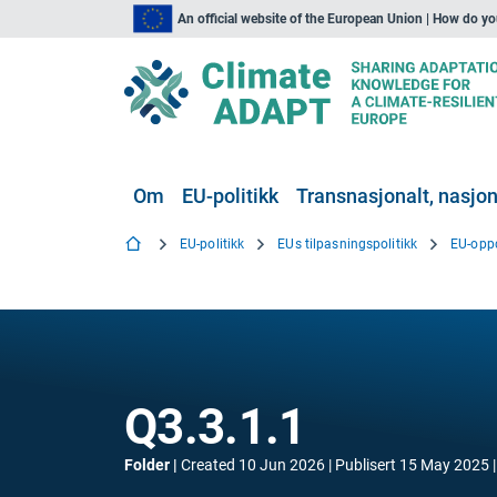
An official website of the European Union | How do y
Om
EU-politikk
Transnasjonalt, nasjona
EU-politikk
EUs tilpasningspolitikk
EU-opp
Q3.3.1.1
Folder
Created
10 Jun 2026
Publisert
15 May 2025