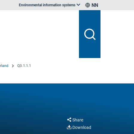
NN
Environmental information systems
rland
Q3.1.1.1
Share
Download