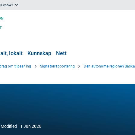
ou know?
lt, lokalt
Kunnskap
Nett
drag om tilpasning
Signatorrapportering
Den autonome regionen Baska
Modified
11 Jun 2026