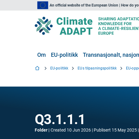
An official website of the European Union | How do y
Om
EU-politikk
Transnasjonalt, nasjona
EU-politikk
EUs tilpasningspolitikk
EU-opp
Q3.1.1.1
Folder
Created
10 Jun 2026
Publisert
15 May 2025