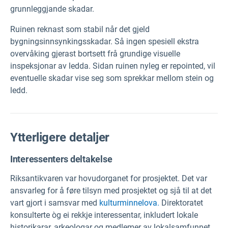
grunnleggjande skadar.
Ruinen reknast som stabil når det gjeld
bygningsinnsynkingsskadar. Så ingen spesiell ekstra
overvåking gjerast bortsett frå grundige visuelle
inspeksjonar av ledda. Sidan ruinen nyleg er repointed, vil
eventuelle skadar vise seg som sprekkar mellom stein og
ledd.
Ytterligere detaljer
Interessenters deltakelse
Riksantikvaren
var hovudorganet for prosjektet. Det var
ansvarleg for å føre tilsyn med prosjektet og sjå til at det
vart gjort i samsvar med
kulturminnelova.
Direktoratet
konsulterte òg ei rekkje interessentar, inkludert lokale
historikarar, arkeologar og medlemer av lokalsamfunnet.