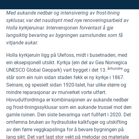
Med aukande nedbør og intensivering av frost-tining
syklusar, var det naudsynt med nye renoveringsarbeid av
Holla kyrkjeruinar. Intervensjonen forventast å gje
langsiktig bevaring av bygningen samstundes som få
vitjande aukar.
Holla kyrkjeruin ligg på Ulefoss, midt i busetnaden, med
ein eksepsjonell utsikt. Kyrkja (ein del av Gea Norvegica
århundre
UNESCO Global Geopark) vart bygget i det 13.
og
står som ein ruin sidan staden fekk ei ny kyrkje i 1867.
Seinare, og spesielt sidan 1920-talet, har ulike større og
mindre reparasjonar av murverket vorte utført.
Hovudutfordringa er kombinasjonen av aukande nedbør
og frost-tiningssyklusar som ein aukande trussel mot den
gamle ruinen. Den siste bevaringa vart fullført i 2020. Det
omfemna bruken av hydrauliske kalkfuger og utskifting
av den førre veggkapslinga for å bevare bygningen på
lang sikt. Det vart lagt stor vekt på metodar og materiale