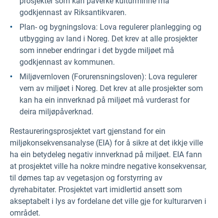
prosjekter som kan påverke kulturminne må
godkjennast av Riksantikvaren.
Plan- og bygningslova: Lova regulerer planlegging og
utbygging av land i Noreg. Det krev at alle prosjekter
som inneber endringar i det bygde miljøet må
godkjennast av kommunen.
Miljøvernloven (Forurensningsloven): Lova regulerer
vern av miljøet i Noreg. Det krev at alle prosjekter som
kan ha ein innverknad på miljøet må vurderast for
deira miljøpåverknad.
Restaureringsprosjektet vart gjenstand for ein
miljøkonsekvensanalyse (EIA) for å sikre at det ikkje ville
ha ein betydeleg negativ innverknad på miljøet. EIA fann
at prosjektet ville ha nokre mindre negative konsekvensar,
til dømes tap av vegetasjon og forstyrring av
dyrehabitater. Prosjektet vart imidlertid ansett som
akseptabelt i lys av fordelane det ville gje for kulturarven i
området.