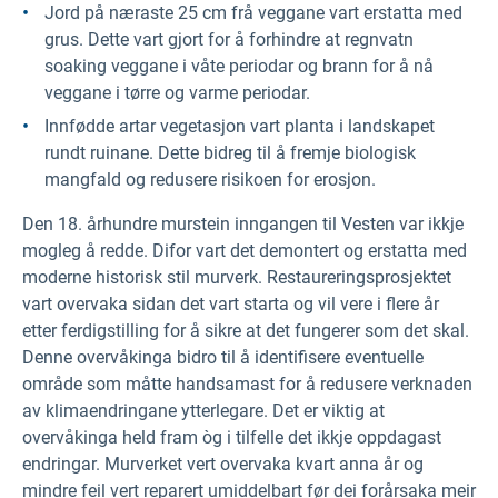
Jord på næraste 25 cm frå veggane vart erstatta med
grus. Dette vart gjort for å forhindre at regnvatn
soaking veggane i våte periodar og brann for å nå
veggane i tørre og varme periodar.
Innfødde artar vegetasjon vart planta i landskapet
rundt ruinane. Dette bidreg til å fremje biologisk
mangfald og redusere risikoen for erosjon.
Den 18. århundre murstein inngangen til Vesten var ikkje
mogleg å redde. Difor vart det demontert og erstatta med
moderne historisk stil murverk. Restaureringsprosjektet
vart overvaka sidan det vart starta og vil vere i flere år
etter ferdigstilling for å sikre at det fungerer som det skal.
Denne overvåkinga bidro til å identifisere eventuelle
område som måtte handsamast for å redusere verknaden
av klimaendringane ytterlegare. Det er viktig at
overvåkinga held fram òg i tilfelle det ikkje oppdagast
endringar. Murverket vert overvaka kvart anna år og
mindre feil vert reparert umiddelbart før dei forårsaka meir