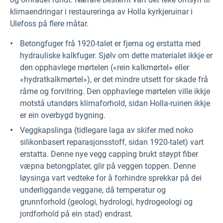
klimaendringar i restaureringa av Holla kyrkjeruinar i
Ulefoss på flere måtar.
Betongfuger frå 1920-talet er fjerna og erstatta med
hydrauliske kalkfuger. Sjølv om dette materialet ikkje er
den opphavlege mørtelen («rein kalkmørtel» eller
«hydratkalkmørtel»), er det mindre utsett for skade frå
råme og forvitring. Den opphavlege mørtelen ville ikkje
motstå utandørs klimaforhold, sidan Holla-ruinen ikkje
er ein overbygd bygning.
Veggkapslinga (tidlegare laga av skifer med noko
silikonbasert reparasjonsstoff, sidan 1920-talet) vart
erstatta. Denne nye vegg capping brukt støypt fiber
væpna betongplater, glir på veggen toppen. Denne
løysinga vart vedteke for å forhindre sprekkar på dei
underliggande veggane, då temperatur og
grunnforhold (geologi, hydrologi, hydrogeologi og
jordforhold på ein stad) endrast.