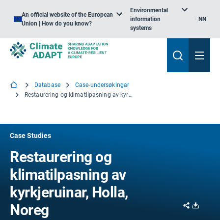
Environmental
An official website of the European
information
NN
Union | How do you know?
systems
Database
Case-undersøkingar
Restaurering og klimatilpasning av kyrkjeruinar, Holla, Noreg
Case Studies
Restaurering og
klimatilpasning av
kyrkjeruinar, Holla,
Share
Downl
Noreg