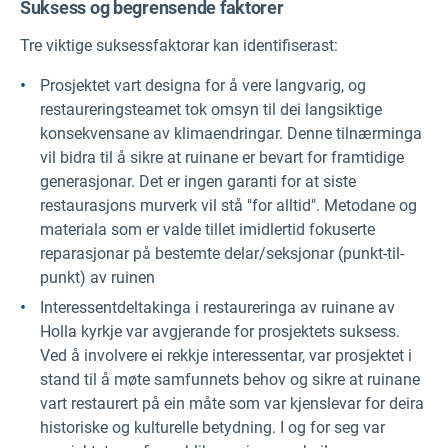
Suksess og begrensende faktorer
Tre viktige suksessfaktorar kan identifiserast:
Prosjektet vart designa for å vere langvarig, og
restaureringsteamet tok omsyn til dei langsiktige
konsekvensane av klimaendringar. Denne tilnærminga
vil bidra til å sikre at ruinane er bevart for framtidige
generasjonar. Det er ingen garanti for at siste
restaurasjons murverk vil stå "for alltid". Metodane og
materiala som er valde tillet imidlertid fokuserte
reparasjonar på bestemte delar/seksjonar (punkt-til-
punkt) av ruinen
Interessentdeltakinga i restaureringa av ruinane av
Holla kyrkje var avgjerande for prosjektets suksess.
Ved å involvere ei rekkje interessentar, var prosjektet i
stand til å møte samfunnets behov og sikre at ruinane
vart restaurert på ein måte som var kjenslevar for deira
historiske og kulturelle betydning. I og for seg var