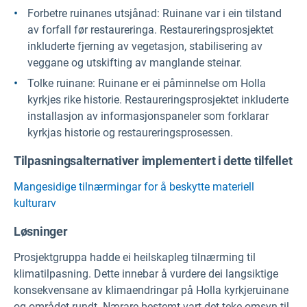
Forbetre ruinanes utsjånad: Ruinane var i ein tilstand
av forfall før restaureringa. Restaureringsprosjektet
inkluderte fjerning av vegetasjon, stabilisering av
veggane og utskifting av manglande steinar.
Tolke ruinane: Ruinane er ei påminnelse om Holla
kyrkjes rike historie. Restaureringsprosjektet inkluderte
installasjon av informasjonspaneler som forklarar
kyrkjas historie og restaureringsprosessen.
Tilpasningsalternativer implementert i dette tilfellet
Mangesidige tilnærmingar for å beskytte materiell
kulturarv
Løsninger
Prosjektgruppa hadde ei heilskapleg tilnærming til
klimatilpasning. Dette innebar å vurdere dei langsiktige
konsekvensane av klimaendringar på Holla kyrkjeruinane
og området rundt. Nærare bestemt vart det teke omsyn til