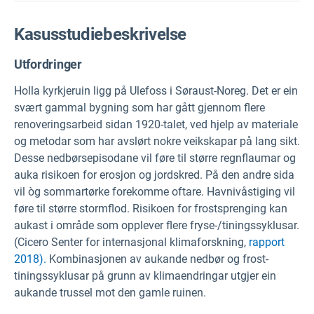
Kasusstudiebeskrivelse
Utfordringer
Holla kyrkjeruin ligg på Ulefoss i Søraust-Noreg. Det er ein
svært gammal bygning som har gått gjennom flere
renoveringsarbeid sidan 1920-talet, ved hjelp av materiale
og metodar som har avslørt nokre veikskapar på lang sikt.
Desse nedbørsepisodane vil føre til større regnflaumar og
auka risikoen for erosjon og jordskred. På den andre sida
vil òg sommartørke forekomme oftare. Havnivåstiging vil
føre til større stormflod. Risikoen for frostsprenging kan
aukast i område som opplever flere fryse-/tiningssyklusar.
(Cicero Senter for internasjonal klimaforskning,
rapport
2018).
Kombinasjonen av aukande nedbør og frost-
tiningssyklusar på grunn av klimaendringar utgjer ein
aukande trussel mot den gamle ruinen.