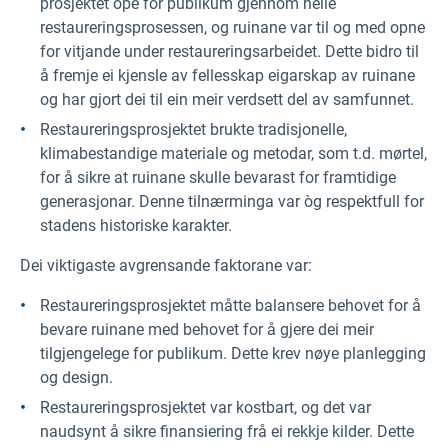
prosjektet ope for publikum gjennom heile
restaureringsprosessen, og ruinane var til og med opne
for vitjande under restaureringsarbeidet. Dette bidro til
å fremje ei kjensle av fellesskap eigarskap av ruinane
og har gjort dei til ein meir verdsett del av samfunnet.
Restaureringsprosjektet brukte tradisjonelle,
klimabestandige materiale og metodar, som t.d. mørtel,
for å sikre at ruinane skulle bevarast for framtidige
generasjonar. Denne tilnærminga var òg respektfull for
stadens historiske karakter.
Dei viktigaste avgrensande faktorane var:
Restaureringsprosjektet måtte balansere behovet for å
bevare ruinane med behovet for å gjere dei meir
tilgjengelege for publikum. Dette krev nøye planlegging
og design.
Restaureringsprosjektet var kostbart, og det var
naudsynt å sikre finansiering frå ei rekkje kilder. Dette