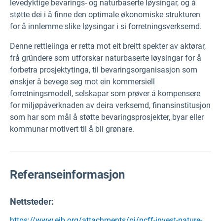
levedyktige bevarings- og naturbaserte løysingar, og å
støtte dei i å finne den optimale økonomiske strukturen
for å innlemme slike løysingar i si forretningsverksemd.
Denne rettleiinga er retta mot eit breitt spekter av aktørar,
frå gründere som utforskar naturbaserte løysingar for å
forbetra prosjektytinga, til bevaringsorganisasjon som
ønskjer å bevege seg mot ein kommersiell
forretningsmodell, selskapar som prøver å kompensere
for miljøpåverknaden av deira verksemd, finansinstitusjon
som har som mål å støtte bevaringsprosjekter, byar eller
kommunar motivert til å bli grønare.
Referanseinformasjon
Nettsteder:
https://www.eib.org/attachments/pj/ncff-invest-nature-