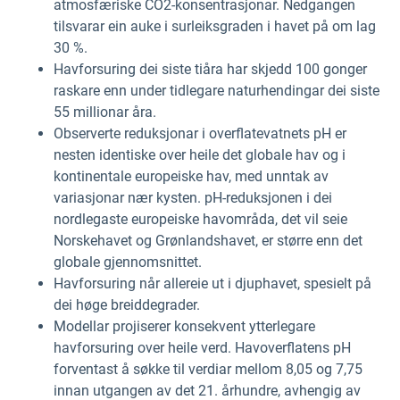
atmosfæriske CO2-konsentrasjonar. Nedgangen
tilsvarar ein auke i surleiksgraden i havet på om lag
30 %.
Havforsuring dei siste tiåra har skjedd 100 gonger
raskare enn under tidlegare naturhendingar dei siste
55 millionar åra.
Observerte reduksjonar i overflatevatnets pH er
nesten identiske over heile det globale hav og i
kontinentale europeiske hav, med unntak av
variasjonar nær kysten. pH-reduksjonen i dei
nordlegaste europeiske havområda, det vil seie
Norskehavet og Grønlandshavet, er større enn det
globale gjennomsnittet.
Havforsuring når allereie ut i djuphavet, spesielt på
dei høge breiddegrader.
Modellar projiserer konsekvent ytterlegare
havforsuring over heile verd. Havoverflatens pH
forventast å søkke til verdiar mellom 8,05 og 7,75
innan utgangen av det 21. århundre, avhengig av