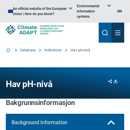
Environmental
An official website of the European
information
NN
Union | How do you know?
systems
Database
Indikatorar
Hav pH-nivå
Share
Downl
Hav pH-nivå
Bakgrunnsinformasjon
Background Information