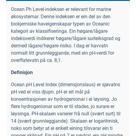
Ocean Ph Level-indeksen er relevant for marine
økosystemar. Denne indeksen er ein del av den
biokjemiske haveigenskapar typen av Oceanic
kategori av klassifiseringa. Ein høgare/lågare
indeksverdi indikerer høgare/lågare surleiksgrad og
dermed lågare/høgare risiko. I dag er havvatn
normalt litt grunnleggjande, med ein pH-verdi for
overflatevatn på ca. 8,1.
Definisjon
Ocean pH Level Index (dimensjonslaus) er sjøvatns
pH ved ei viss djupn. pH er eit mål på
konsentrasjonen av hydrogenionar i ei løysing. Jo
flere hydrogenionar som er til stades, jo surare er
løysinga. PH-skalaen varierer frå null (svært surt) til
14 (svært grunnleggjande). Skalaen er logaritmisk,
noko som betyr at ei enkelt eining tilsvarar ein ti
gonger skilnad. Ein pH på 7 er nøytral, ein pH mindre