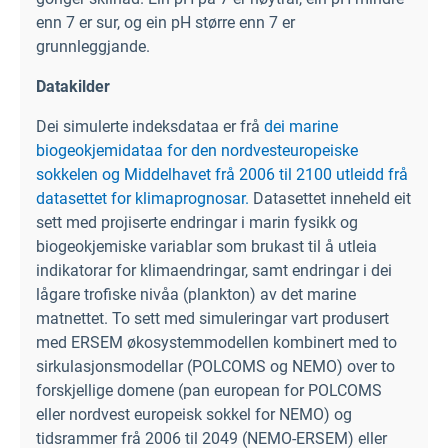
enn 7 er sur, og ein pH større enn 7 er
grunnleggjande.
Datakilder
Dei simulerte indeksdataa er frå
dei marine
biogeokjemidataa for den nordvesteuropeiske
sokkelen og Middelhavet frå 2006 til 2100 utleidd frå
datasettet for klimaprognosar.
Datasettet inneheld eit
sett med projiserte endringar i marin fysikk og
biogeokjemiske variablar som brukast til å utleia
indikatorar for klimaendringar, samt endringar i dei
lågare trofiske nivåa (plankton) av det marine
matnettet. To sett med simuleringar vart produsert
med ERSEM økosystemmodellen kombinert med to
sirkulasjonsmodellar (POLCOMS og NEMO) over to
forskjellige domene (pan european for POLCOMS
eller nordvest europeisk sokkel for NEMO) og
tidsrammer frå 2006 til 2049 (NEMO-ERSEM) eller