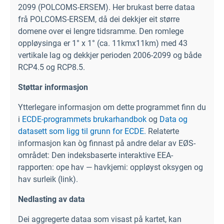
2099 (POLCOMS-ERSEM). Her brukast berre dataa
frå POLCOMS-ERSEM, då dei dekkjer eit større
domene over ei lengre tidsramme. Den romlege
oppløysinga er 1° x 1° (ca. 11kmx11km) med 43
vertikale lag og dekkjer perioden 2006-2099 og både
RCP4.5 og RCP8.5.
Støttar informasjon
Ytterlegare informasjon om dette programmet finn du
i
ECDE-programmets brukarhandbok
og
Data og
datasett som ligg til grunn for ECDE.
Relaterte
informasjon kan òg finnast på andre delar av EØS-
området: Den indeksbaserte interaktive EEA-
rapporten: ope hav — havkjemi: oppløyst oksygen og
hav surleik (link).
Nedlasting av data
Dei aggregerte dataa som visast på kartet, kan