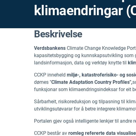
klimaendringar 
Beskrivelse
Verdsbankens
Climate Change Knowledge Portal 
kapasitetsbygging og kunnskapsutvikling som gj
landsinformasjon, data og verktøy knytte til
kli
CCKP inneheld
miljø-, katastroferisiko- og so
dømes "
Climate Adaptation Country Profiles",
s
funksjonar som klimaendringsindeksar for eit b
Sårbarheit, risikoreduksjon og tilpasning til klim
utviklingsutøvarar for å betre integrere klimamot
Portalen gjev også intelligente lenkjer til andre 
CCKP består av
romleg refererte data visualis