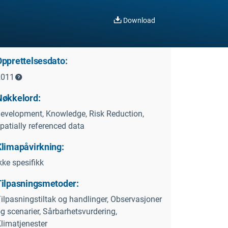
Download
Opprettelsesdato:
2011
Nøkkelord:
evelopment, Knowledge, Risk Reduction,
patially referenced data
Klimapåvirkning:
kke spesifikk
Tilpasningsmetoder:
ilpasningstiltak og handlinger, Observasjoner
g scenarier, Sårbarhetsvurdering,
limatjenester