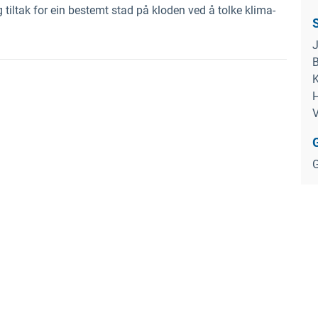
g tiltak for ein bestemt stad på kloden ved å tolke klima-
J
B
K
H
V
G