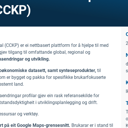
(CCKP)
(CCKP) er ei nettbasert plattform for å hjelpe til med
ev tilgang til omfattande global, regional og
maendringar og utvikling.
d
sioøkonomiske datasett, samt synteseprodukter,
til
s
om er bygget og pakka for spesifikke brukarfokuserte
estemt land.
I
aendringar profilar gjev ein rask referansekilde for
standsdyktigheit i utviklingsplanlegging og drift.
T
ressursar og verktøy.
o
ert på eit Google Maps-grensesnitt.
Brukarar er i stand til
K