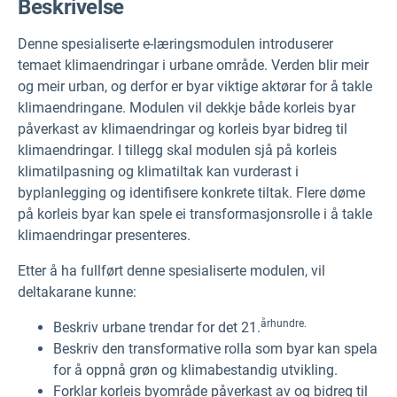
Beskrivelse
Denne spesialiserte e-læringsmodulen introduserer
temaet klimaendringar i urbane område. Verden blir meir
og meir urban, og derfor er byar viktige aktørar for å takle
klimaendringane. Modulen vil dekkje både korleis byar
påverkast av klimaendringar og korleis byar bidreg til
klimaendringar. I tillegg skal modulen sjå på korleis
klimatilpasning og klimatiltak kan vurderast i
byplanlegging og identifisere konkrete tiltak. Flere døme
på korleis byar kan spele ei transformasjonsrolle i å takle
klimaendringar presenteres.
Etter å ha fullført denne spesialiserte modulen, vil
deltakarane kunne:
århundre.
Beskriv urbane trendar for det 21.
Beskriv den transformative rolla som byar kan spela
for å oppnå grøn og klimabestandig utvikling.
Forklar korleis byområde påverkast av og bidreg til