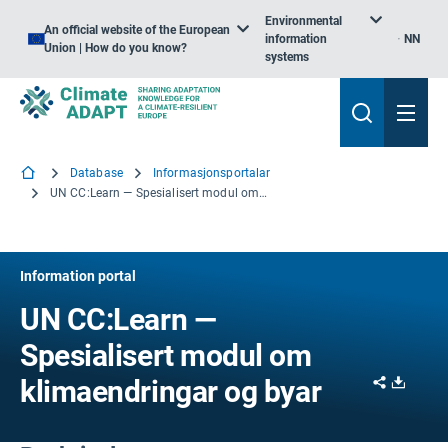
Environmental
An official website of the European
information
NN
Union | How do you know?
systems
Database
Informasjonsportalar
UN CC:Learn — Spesialisert modul om klimaendringar og byar
Information portal
UN CC:Learn —
Spesialisert modul om
Share
Downl
klimaendringar og byar