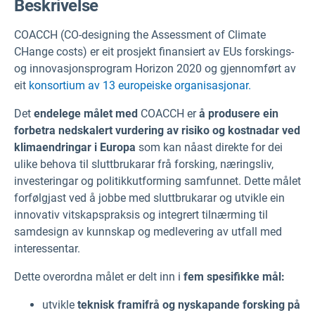
Beskrivelse
COACCH (CO-designing the Assessment of Climate
CHange costs) er eit prosjekt finansiert av EUs forskings-
og innovasjonsprogram Horizon 2020 og gjennomført av
eit
konsortium av 13 europeiske organisasjonar.
Det
endelege målet med
COACCH er
å produsere ein
forbetra nedskalert vurdering av risiko og kostnadar ved
klimaendringar i Europa
som kan nåast direkte for dei
ulike behova til sluttbrukarar frå forsking, næringsliv,
investeringar og politikkutforming samfunnet. Dette målet
forfølgjast ved å jobbe med sluttbrukarar og utvikle ein
innovativ vitskapspraksis og integrert tilnærming til
samdesign av kunnskap og medlevering av utfall med
interessentar.
Dette overordna målet er delt inn i
fem spesifikke mål:
utvikle
teknisk framifrå og nyskapande forsking på