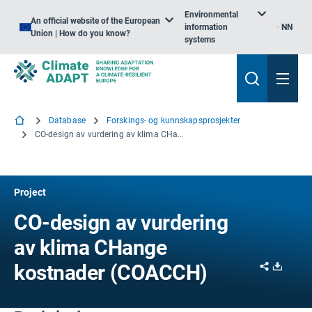
Environmental
An official website of the European
information
NN
Union | How do you know?
systems
Database
Forskings- og kunnskapsprosjekter
CO-design av vurdering av klima CHange kostnader
Project
CO-design av vurdering
av klima CHange
Share
Downl
kostnader (COACCH)