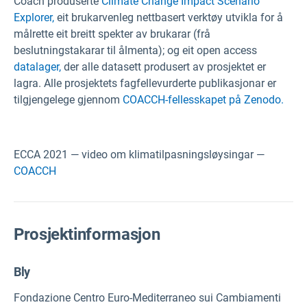
Coach produserte
Climate Change Impact Scenario
Explorer,
eit brukarvenleg nettbasert verktøy utvikla for å
målrette eit breitt spekter av brukarar (frå
beslutningstakarar til ålmenta); og eit open access
datalager,
der alle datasett produsert av prosjektet er
lagra. Alle prosjektets fagfellevurderte publikasjonar er
tilgjengelege gjennom
COACCH-fellesskapet på Zenodo.
ECCA 2021 — video om klimatilpasningsløysingar —
COACCH
Prosjektinformasjon
Bly
Fondazione Centro Euro-Mediterraneo sui Cambiamenti