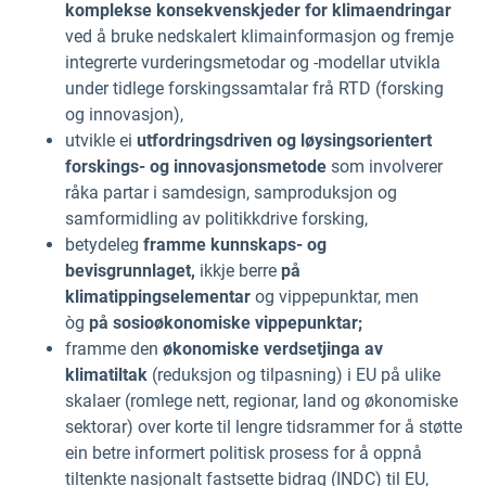
komplekse konsekvenskjeder
for klimaendringar
ved å bruke nedskalert klimainformasjon og fremje
integrerte vurderingsmetodar og -modellar utvikla
under tidlege forskingssamtalar frå RTD (forsking
og innovasjon),
utvikle ei
utfordringsdriven og løysingsorientert
forskings- og innovasjonsmetode
som involverer
råka partar i samdesign, samproduksjon og
samformidling av politikkdrive forsking,
betydeleg
framme kunnskaps- og
bevisgrunnlaget,
ikkje berre
på
klimatippingselementar
og vippepunktar, men
òg
på sosioøkonomiske vippepunktar;
framme den
økonomiske verdsetjinga av
klimatiltak
(reduksjon og tilpasning) i EU på ulike
skalaer (romlege nett, regionar, land og økonomiske
sektorar) over korte til lengre tidsrammer for å støtte
ein betre informert politisk prosess for å oppnå
tiltenkte nasjonalt fastsette bidrag (INDC) til EU,