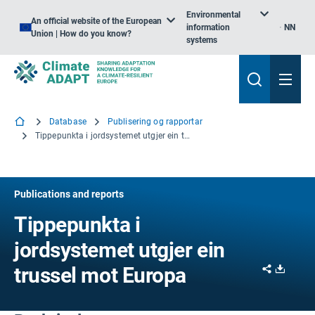
Environmental
An official website of the European
information
NN
Union | How do you know?
systems
Database
Publisering og rapportar
Tippepunkta i jordsystemet utgjer ein trussel mot Europa
Publications and reports
Tippepunkta i
jordsystemet utgjer ein
Share
Downl
trussel mot Europa