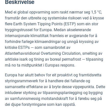
Beskrivelse
Med ei global oppvarming som raskt nærmar seg 1,5 °C,
framstår den utbreite og systemiske risikoen ved å krysse
flere Earth System Tipping Points (ESTP) som ein stor
tryggingstrussel for Europa. Medan akselererande
internasjonale klimatiltak framleis er avgjerande for å
forhindre farlege klimaendringar og unngå kryssing av
kritiske ESTPs — som samanbrotet av
Atlanterhavsridional Overturning Circulation, smelting av
arktiske isark og tining av boreal permafrost — tilpasning
må no ta midtpunktet i Europas respons.
Europa har akutt behov for eit proaktivt og framtidsretta
styringsrammeverk for å handtere dei fallande og
samansette effektane av å bryte desse vippepunkta. Dette
inkluderer styrking av tilpasningsplanlegging og bygging
av samfunnsmessig motstandskraft for å førebu seg på
dei djupe forstyrringane som kan oppstå.