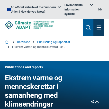
Environmental
An official website of the European
information
NN
Union | How do you know?
systems
Database
Publisering og rapportar
Ekstrem varme og menneskerettar i samanheng med klimaendringar
Publications and reports
Ekstrem varme og
menneskerettar i
samanheng med
Share
Downl
klimaendringar