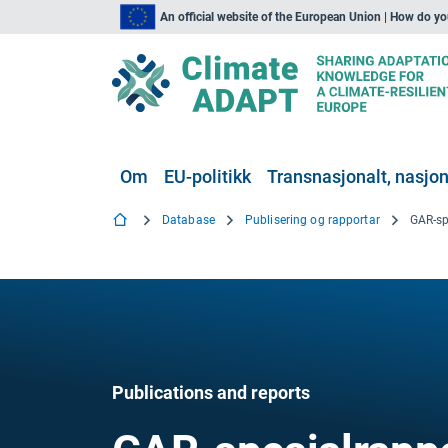
An official website of the European Union | How do y
Om
EU-politikk
Transnasjonalt, nasjona
Database
Publisering og rapportar
GAR-sp
Publications and reports