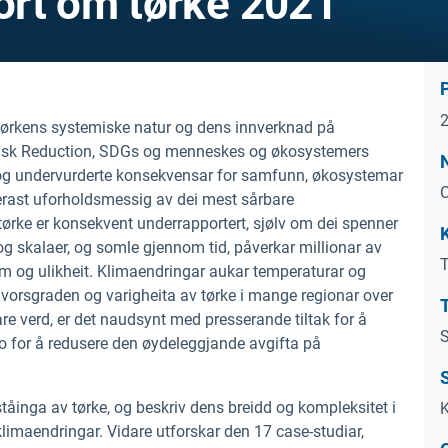
ort om tørke 2021
tørkens systemiske natur og dens innverknad på
Risk Reduction, SDGs og menneskes og økosystemers
 og undervurderte konsekvensar for samfunn, økosystemar
C
rast uforholdsmessig av dei mest sårbare
ke er konsekvent underrapportert, sjølv om dei spenner
 skalaer, og somle gjennom tid, påverkar millionar av
T
om og ulikheit. Klimaendringar aukar temperaturar og
lvorsgraden og varigheita av tørke i mange regionar over
re verd, er det naudsynt med presserande tiltak for å
S
iko for å redusere den øydeleggjande avgifta på
tåinga av tørke, og beskriv dens breidd og kompleksitet i
K
maendringar. Vidare utforskar den 17 case-studiar,