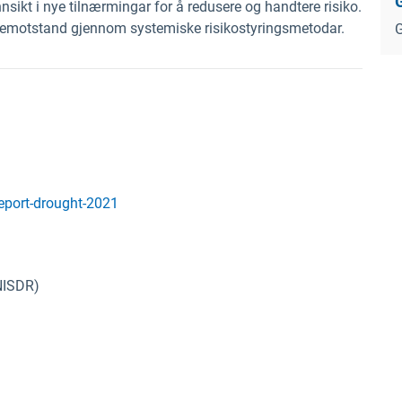
sikt i nye tilnærmingar for å redusere og handtere risiko.
ørkemotstand gjennom systemiske risikostyringsmetodar.
G
report-drought-2021
UNISDR)