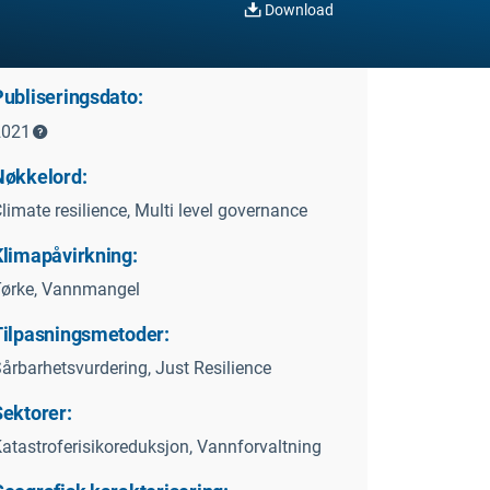
Download
Publiseringsdato:
2021
Nøkkelord:
limate resilience, Multi level governance
Klimapåvirkning:
ørke, Vannmangel
Tilpasningsmetoder:
årbarhetsvurdering, Just Resilience
Sektorer:
atastroferisikoreduksjon, Vannforvaltning