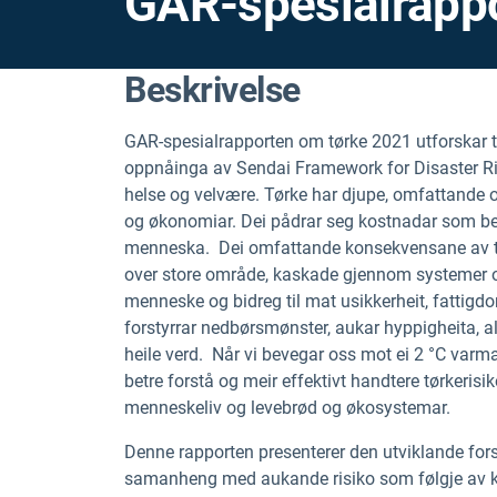
GAR-spesialrapp
Beskrivelse
GAR-spesialrapporten om tørke 2021 utforskar 
oppnåinga av Sendai Framework for Disaster 
helse og velvære. Tørke har djupe, omfattande
og økonomiar. Dei pådrar seg kostnadar som be
menneska. Dei omfattande konsekvensane av tør
over store område, kaskade gjennom systemer og
menneske og bidreg til mat usikkerheit, fattigd
forstyrrar nedbørsmønster, aukar hyppigheita, a
heile verd. Når vi bevegar oss mot ei 2 °C varma
betre forstå og meir effektivt handtere tørkeris
menneskeliv og levebrød og økosystemar.
Denne rapporten presenterer den utviklande fors
samanheng med aukande risiko som følgje av kli