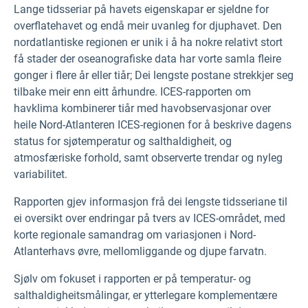
Lange tidsseriar på havets eigenskapar er sjeldne for
overflatehavet og endå meir uvanleg for djuphavet. Den
nordatlantiske regionen er unik i å ha nokre relativt stort
få stader der oseanografiske data har vorte samla fleire
gonger i flere år eller tiår; Dei lengste postane strekkjer seg
tilbake meir enn eitt århundre. ICES-rapporten om
havklima kombinerer tiår med havobservasjonar over
heile Nord-Atlanteren ICES-regionen for å beskrive dagens
status for sjøtemperatur og salthaldigheit, og
atmosfæriske forhold, samt observerte trendar og nyleg
variabilitet.
Rapporten gjev informasjon frå dei lengste tidsseriane til
ei oversikt over endringar på tvers av ICES-området, med
korte regionale samandrag om variasjonen i Nord-
Atlanterhavs øvre, mellomliggande og djupe farvatn.
Sjølv om fokuset i rapporten er på temperatur- og
salthaldigheitsmålingar, er ytterlegare komplementære