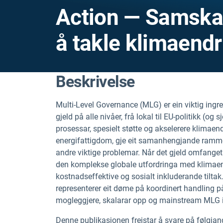
Action — Samskap
å takle klimaendr
Beskrivelse
Multi-Level Governance (MLG) er ein viktig ing
gjeld på alle nivåer, frå lokal til EU-politikk (og
prosessar, spesielt støtte og akselerere klimaen
energifattigdom, gje eit samanhengjande ramme
andre viktige problemar. Når det gjeld omfange
den komplekse globale utfordringa med klimaendr
kostnadseffektive og sosialt inkluderande tiltak
representerer eit døme på koordinert handling på 
mogleggjere, skalarar opp og mainstream MLG i k
Denne publikasjonen freistar å svare på følgja