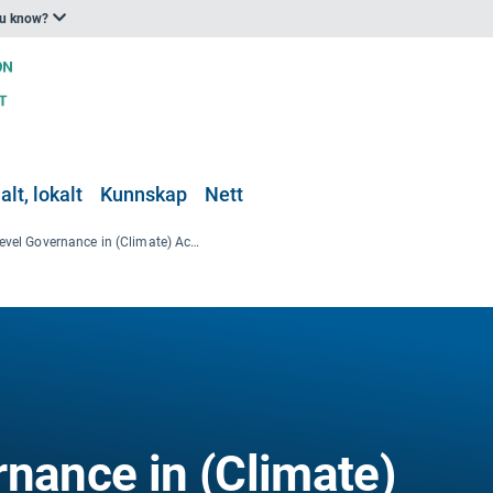
ou know?
lt, lokalt
Kunnskap
Nett
Multi-Level Governance in (Climate) Action — Samskape politiske løysingar for å takle klimaendringar
rnance in (Climate)