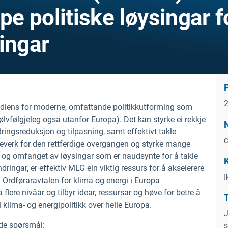
e politiske løysingar f
ingar
rediens for moderne, omfattande politikkutforming som
 sjølvfølgjeleg også utanfor Europa). Det kan styrke ei rekkje
dringsreduksjon og tilpasning, samt effektivt takle
c
verk for den rettferdige overgangen og styrke mange
t og omfanget av løysingar som er naudsynte for å takle
ingar, er effektiv MLG ein viktig ressurs for å akselerere
I
. Ordføraravtalen for klima og energi i Europa
flere nivåar og tilbyr idear, ressursar og høve for betre å
lima- og energipolitikk over heile Europa.
J
nde spørsmål:
s