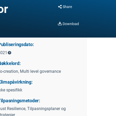
or
Share
Download
Publiseringsdato:
2021
Nøkkelord:
o-creation, Multi level governance
Klimapåvirkning:
kke spesifikk
Tilpasningsmetoder:
ust Resilience, Tilpasningsplaner og
trategier