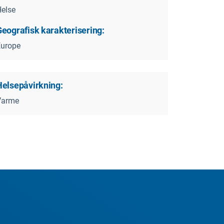
else
Geografisk karakterisering:
Europe
Helsepåvirkning:
Varme