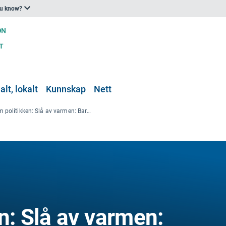
ou know?
lt, lokalt
Kunnskap
Nett
Kort om politikken: Slå av varmen: Barnehelse blant hetebølgjer i Europa og Sentral-Asia
n: Slå av varmen: