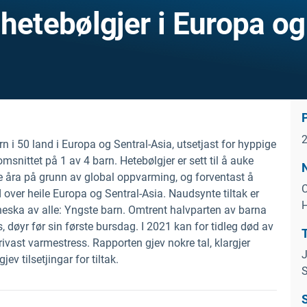
hetebølgjer i Europa og
rn i 50 land i Europa og Sentral-Asia, utsetjast for hyppige
snittet på 1 av 4 barn. Hetebølgjer er sett til å auke
de åra på grunn av global oppvarming, og forventast å
C
 over heile Europa og Sentral-Asia. Naudsynte tiltak er
H
eska av alle: Yngste barn. Omtrent halvparten av barna
døyr før sin første bursdag. I 2021 kan for tidleg død av
rivast varmestress. Rapporten gjev nokre tal, klargjer
J
 tilsetjingar for tiltak.
S