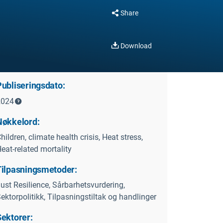
Share
Download
Publiseringsdato:
2024
Nøkkelord:
hildren, climate health crisis, Heat stress,
eat-related mortality
Tilpasningsmetoder:
ust Resilience, Sårbarhetsvurdering,
ektorpolitikk, Tilpasningstiltak og handlinger
Sektorer: