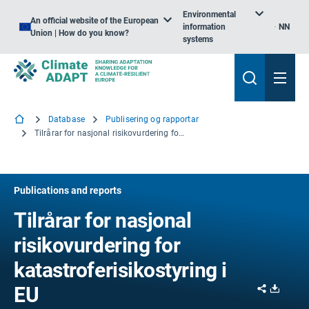
Environmental
An official website of the European
information
NN
Union | How do you know?
systems
Database
Publisering og rapportar
Tilrårar for nasjonal risikovurdering for katastroferisikostyring i EU
Publications and reports
Tilrårar for nasjonal
risikovurdering for
katastroferisikostyring i
Share
Downl
EU