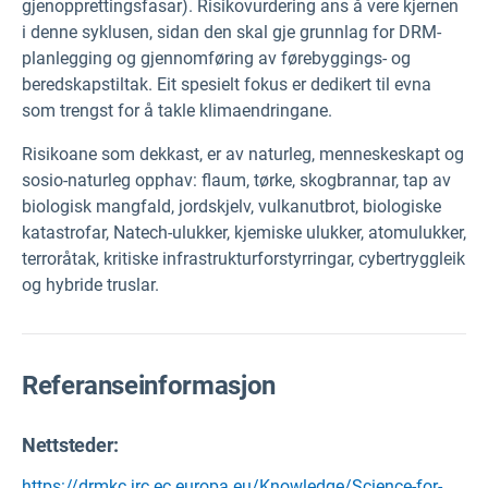
gjenopprettingsfasar). Risikovurdering ans å vere kjernen
i denne syklusen, sidan den skal gje grunnlag for DRM-
planlegging og gjennomføring av førebyggings- og
beredskapstiltak. Eit spesielt fokus er dedikert til evna
som trengst for å takle klimaendringane.
Risikoane som dekkast, er av naturleg, menneskeskapt og
sosio-naturleg opphav: flaum, tørke, skogbrannar, tap av
biologisk mangfald, jordskjelv, vulkanutbrot, biologiske
katastrofar, Natech-ulukker, kjemiske ulukker, atomulukker,
terroråtak, kritiske infrastrukturforstyrringar, cybertryggleik
og hybride truslar.
Referanseinformasjon
Nettsteder:
https://drmkc.jrc.ec.europa.eu/Knowledge/Science-for-