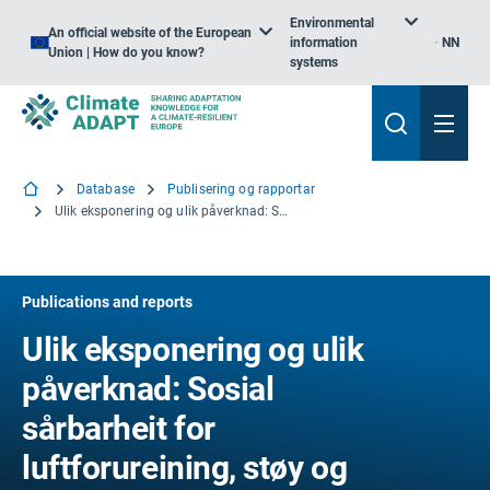
Environmental
An official website of the European
information
NN
Union | How do you know?
systems
Database
Publisering og rapportar
Ulik eksponering og ulik påverknad: Sosial sårbarheit for luftforureining, støy og ekstreme temperaturar i Europa
Publications and reports
Ulik eksponering og ulik
påverknad: Sosial
sårbarheit for
luftforureining, støy og