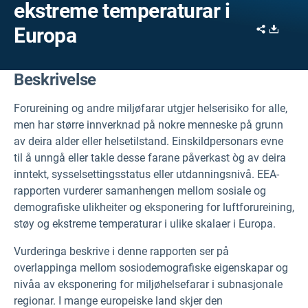
ekstreme temperaturar i
Share
Downl
Europa
Beskrivelse
Forureining og andre miljøfarar utgjer helserisiko for alle,
men har større innverknad på nokre menneske på grunn
av deira alder eller helsetilstand. Einskildpersonars evne
til å unngå eller takle desse farane påverkast òg av deira
inntekt, sysselsettingsstatus eller utdanningsnivå. EEA-
rapporten vurderer samanhengen mellom sosiale og
demografiske ulikheiter og eksponering for luftforureining,
støy og ekstreme temperaturar i ulike skalaer i Europa.
Vurderinga beskrive i denne rapporten ser på
overlappinga mellom sosiodemografiske eigenskapar og
nivåa av eksponering for miljøhelsefarar i subnasjonale
regionar. I mange europeiske land skjer den