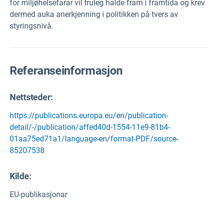
for miljøhelsefarar vil truleg halde fram i framtida og krev
dermed auka anerkjenning i politikken på tvers av
styringsnivå.
Referanseinformasjon
Nettsteder:
https://publications.europa.eu/en/publication-
detail/-/publication/affed40d-1554-11e9-81b4-
01aa75ed71a1/language-en/format-PDF/source-
85207538
Kilde
:
EU-publikasjonar