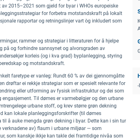
øpet av 2015–2021 som gjeld for byar i WHOs europeiske
nleggingsstrategiar for forbetra motstandskraft på lokalt
nasjonale rapportar og retningslinjer vart òg inkludert som
K
A
mingar, rammer og strategiar i litteraturen for å hjelpe
g på og forhindre sannsynet og alvorsgraden av
G
dersøkjer korleis (og i kva grad) byplanlegging, styring
 beredskap og motstandskraft.
enkelt faretype er vanleg: Rundt 60 % av dei gjennomgåtte
n drøftar ei rekkje strategiar som er spesielt relevante for
-
endring eller utforming av fysisk infrastruktur og dei som
leg engasjement. Til dømes er varmebølgjer og den urbane
omtrengelege urbane stoff, og krev større grøn dekning
d kan lokale planleggingsforskrifter (til dømes
 til å auke mengda grøn dekning i byar. Dette kan
i sin tur
pe verknadene av) flaum i urbane miljøar — som
ktur, som kanskje ikkje kan takle dei framtidige nivåa som