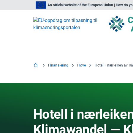
An official website of the European Union | How do y
Finansiering
Høve
Hotell i nærleik
Klimawandel — K