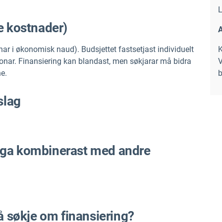
L
e kostnader)
A
r i økonomisk naud). Budsjettet fastsetjast individuelt
K
lionar. Finansiering kan blandast, men søkjarar må bidra
V
e.
b
slag
nga kombinerast med andre
 å søkje om finansiering?