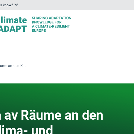
ou know?
Hotell i nærleiken av Räume an den Klimawandel — Klima- und Transformationsfonds
en av Räume an den
lima- und