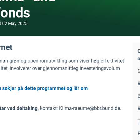
fonds
d
02 May 2025
mmet
C
o
nan grøn og open romutvikling som viser høg effektivitet
alitet, involverer over gjennomsnittleg investeringsvolum
R
u søkjer på dette programmet og lêr om
B
tar ved deltaking,
kontakt: Klima-raeume@bbr.bund.de.
R
T
E