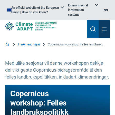
Environmental
An official website of the European
information
NN
Union | How do you know?
systems
Flere hendingar
Copernicus workshop: Felles landbrukspolitikk
Med ulike sesjonar vil denne workshopen dekkje
dei viktigaste Copernicus-bidragsområda til den
felles landbrukspolitikken, inkludert klimaendringar.
Copernicus
workshop: Felles
landbrukspolitikk