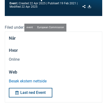
Event
Created
22 Apr 2025
Publisert
19 Feb 2021
Share
Download
Modified
22 Apr 2025
Filed under:
event
European Commission
Når
Hvor
Online
Web
Besøk ekstern nettside
Last ned Event