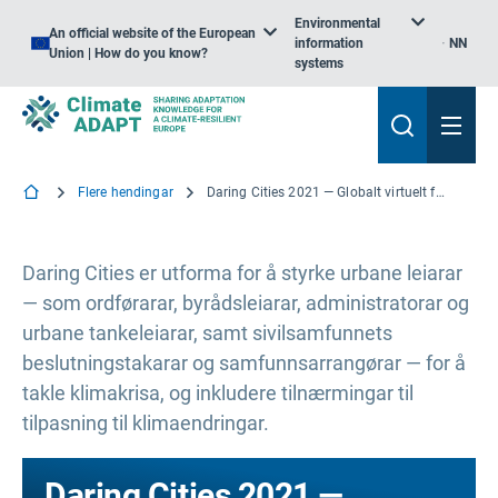
Environmental
An official website of the European
information
NN
Union | How do you know?
systems
Flere hendingar
Daring Cities 2021 — Globalt virtuelt forum
Daring Cities er utforma for å styrke urbane leiarar
— som ordførarar, byrådsleiarar, administratorar og
urbane tankeleiarar, samt sivilsamfunnets
beslutningstakarar og samfunnsarrangørar — for å
takle klimakrisa, og inkludere tilnærmingar til
tilpasning til klimaendringar.
Daring Cities 2021 —