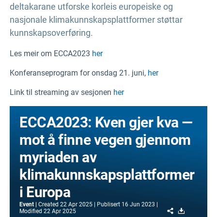
deltakarane utforske korleis europeiske og
nasjonale klimakunnskapsplattformer støttar
kunnskapsoverføring.
Les meir om ECCA2023
her
Konferanseprogram for onsdag 21. juni,
her
Link til streaming av sesjonen
her
ECCA2023: Kven gjer kva —
mot å finne vegen gjennom
myriaden av
klimakunnskapsplattformer
i Europa
Event
Created
22 Apr 2025
Publisert
16 Jun 2023
Share
Download
Modified
22 Apr 2025