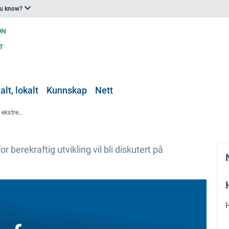
ou know?
lt, lokalt
Kunnskap
Nett
Herrenhausen-konferansen om ekstreme hendingar — bygging av klimarobuste samfunn
berekraftig utvikling vil bli diskutert på