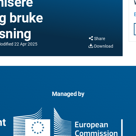
isere
g bruke
asning
Share
odified
22 Apr 2025
Download
Managed by