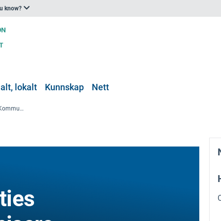
ou know?
lt, lokalt
Kunnskap
Nett
ICLEI/Resilient Cities webinar: Kommunisere motstandskraft og bruke IKT for klimatilpasning
ties