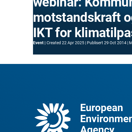
webinar: Kommun
motstandskraft o
IKT for klimatilp
Event
Created
22 Apr 2025
Publisert
29 Oct 2014
M