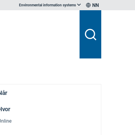
NN
Environmental information systems
Når
Hvor
Online