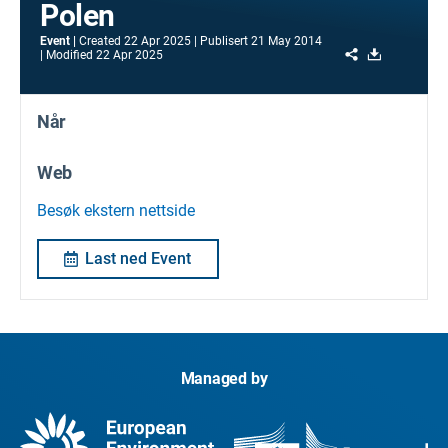
Polen
Event
Created
22 Apr 2025
Publisert
21 May 2014
Share
Download
Modified
22 Apr 2025
Når
Web
Besøk ekstern nettside
Last ned Event
Managed by