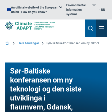
Environmental
An official website of the European
information
NN
Union | How do you know?
systems
Flere hendingar
Sør-Baltiske konferansen om ny teknologi og den siste utviklinga i flaumvern, Gdansk, Polen
Sør-Baltiske
konferansen om ny
teknologi og den siste
utviklinga i
flaumvern, Gdansk,