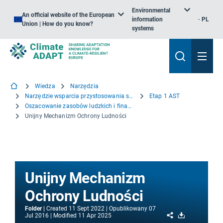
Environmental
An official website of the European
information
PL
Union | How do you know?
systems
Wiedza
Narzędzia
Narzędzie wsparcia przystosowania się do zmiany klimatu – pierwsze kroki
Etap 1 AST
Oszacowanie zasobów ludzkich i finansowych oraz określenie możliwości finansowania
Unijny Mechanizm Ochrony Ludności
Unijny Mechanizm
Ochrony Ludności
Folder
Created
11 Sept 2022
Opublikowany
07
Share
Download
Jul 2016
Modified
11 Apr 2025