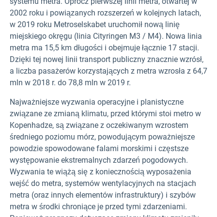
systemu metra. Oprócz pierwszej linii metra, otwartej w
2002 roku i powiązanych rozszerzeń w kolejnych latach,
w 2019 roku Metroselskabet uruchomił nową linię
miejskiego okręgu (linia Cityringen M3 / M4). Nowa linia
metra ma 15,5 km długości i obejmuje łącznie 17 stacji.
Dzięki tej nowej linii transport publiczny znacznie wzrósł,
a liczba pasażerów korzystających z metra wzrosła z 64,7
mln w 2018 r. do 78,8 mln w 2019 r.
Najważniejsze wyzwania operacyjne i planistyczne
związane ze zmianą klimatu, przed którymi stoi metro w
Kopenhadze, są związane z oczekiwanym wzrostem
średniego poziomu mórz, powodującym poważniejsze
powodzie spowodowane falami morskimi i częstsze
występowanie ekstremalnych zdarzeń pogodowych.
Wyzwania te wiążą się z koniecznością wyposażenia
wejść do metra, systemów wentylacyjnych na stacjach
metra (oraz innych elementów infrastruktury) i szybów
metra w środki chroniące je przed tymi zdarzeniami.