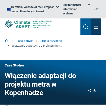
Environmental
An official website of the European
information
PL
Union | How do you know?
systems
Baza danych
Studia przypadku
Włączenie adaptacji do projektu metra w Kopenhadze
Case Studies
Włączenie adaptacji do
projektu metra w
Share
Downl
Kopenhadze