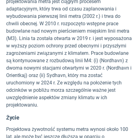
projektowania metra jest ciągłym procesem
adaptacyjnym, który trwa od czasu zaplanowania i
wybudowania pierwszej linii metra (2002 r.) i trwa do
chwili obecnej. W 2010 r. rozpoczęto wstępne prace
budowlane nad nowym pierścieniem miejskim linii metra
(M3). Linia ta została otwarta w 2019 r. i jest wyposażona
w wyższy poziom ochrony przed obecnymi i przyszłymi
zagrożeniami związanymi z klimatem. Prace budowlane
są kontynuowane z rozbudową linii M4: (i) (Nordhavn) z
dwoma nowymi stacjami otwartymi w 2020 r. (Nordhavn i
Orientkaj) oraz (ii) Sydhavn, który ma zostać
uruchomiony w 2024 r. Ze względu na położenie tych
odcinków w pobliżu morza szczególnie ważne jest
uwzględnienie aspektów zmiany klimatu w ich
projektowaniu.
Życie
Projektowa żywotność systemu metra wynosi około 100
lat, ale może być jeszcze dłuższa w oparciu o