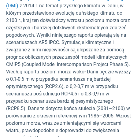
(DMI)
z 2014 r. na temat przyszłego klimatu w Danii, w
którym przedstawiono ewolucję duńskiego klimatu do
2100 r., kraj ten doświadczy wzrostu poziomu morza oraz
częstszych i bardziej dotkliwych ekstremalnych zdarzeń
pogodowych. Wyniki niniejszego raportu opierają się na
scenariuszach AR5 IPCC. Symulacje klimatyczne i
związane z nimi niepewności są ulepszane za pomocą
prognoz obliczanych przez zespół modeli klimatycznych
CMIP5 (Coupled Model Intercomparison Project Phase 5).
Według raportu poziom morza wokół Danii będzie wyższy
o 0,1-0,6 m w przypadku scenariusza najbardziej
optymistycznego (RCP2.6), o 0,2-0,7 m w przypadku
scenariusza pośredniego RCP4.5 i o 0,3-0,9 m w
przypadku scenariusza bardziej pesymistycznego
(RCP8.5). Dane te dotyczą końca stulecia (2081–2100) w
porównaniu z okresem referencyjnym 1986–2005. Wzrost
poziomu morza, wraz ze zmieniającymi się wzorcami
wiatru, prawdopodobnie doprowadzi do zwiększenia