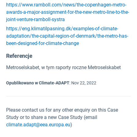
https://www.ramboll.com/news/the-copenhagen-metro-
awards-a-major-assignment-for-the-new-metro-line-to-the-
joint-venture-ramboll-systra
https://eng.klimatilpasning.dk/examples-of-climate-
adaptation/the-capital-region-of-denmark/the-metro-has-
been-designed-for-climate-change
Referencje
Metroselskabet, w tym raporty roczne Metroselskabet
Opublikowano w Climate-ADAPT
:
Nov 22, 2022
Please contact us for any other enquiry on this Case
Study or to share a new Case Study (email
climate.adapt@eea.europa.eu
)