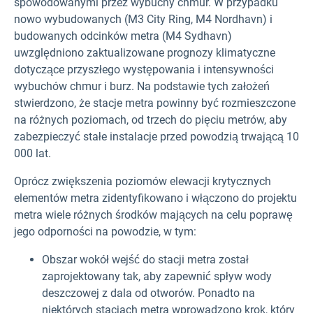
spowodowanymi przez wybuchy chmur. W przypadku
nowo wybudowanych (M3 City Ring, M4 Nordhavn) i
budowanych odcinków metra (M4 Sydhavn)
uwzględniono zaktualizowane prognozy klimatyczne
dotyczące przyszłego występowania i intensywności
wybuchów chmur i burz. Na podstawie tych założeń
stwierdzono, że stacje metra powinny być rozmieszczone
na różnych poziomach, od trzech do pięciu metrów, aby
zabezpieczyć stałe instalacje przed powodzią trwającą 10
000 lat.
Oprócz zwiększenia poziomów elewacji krytycznych
elementów metra zidentyfikowano i włączono do projektu
metra wiele różnych środków mających na celu poprawę
jego odporności na powodzie, w tym:
Obszar wokół wejść do stacji metra został
zaprojektowany tak, aby zapewnić spływ wody
deszczowej z dala od otworów. Ponadto na
niektórych stacjach metra wprowadzono krok, który