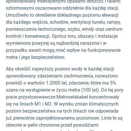
spowodowany intensywnymi opadami deszczu i falami
sztormowymi oszacowano oddzielnie dla każdej stacji.
Umożliwiło to określenie dokładnego poziomu elewacji
dla każdego wejścia, schodów, wentylacji tunelu, rampy,
pomieszczenia technicznego, szybu, windy oraz centrum
kontroli i konserwacji. Oprócz toru, obszary i instalacje
wymienione powyżej są najbardziej narażone i w
przypadku awarii mogą mieć wpływ na funkcjonowanie
metra i jego bezpieczeństwo.
Aby określić najwyższy poziom wody w każdej stacji
spowodowany zdarzeniami zachmurzenia, rozważono
powódź o wartości 1:2000 lat, zdarzenie, które ma 5%
szans na wystąpienie w życiu metra (100 lat). Do tej pory
prace przystosowawcze Metroselskabet koncentrowały
się na liniach M1 i M2. W wyniku zmian klimatycznych
poziom bezpieczeństwa na tych liniach nie odpowiada
już pierwotnie zaprojektowanemu poziomowi. Linie te są
obecnie w pełni chronione przed powodziami