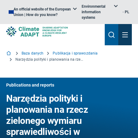
Environmental
An official website of the European
information
PL
Union | How do you know?
systems
Baza danych
Publikacja i sprawozdania
Narzędzia polityki i planowania na rzecz zielonego wymiaru sprawiedliwości w miastach: Walka z wysiedleniami i gentryfikacją oraz poprawa dostępności i inkluzywności zielonych udogodnień
Publications and reports
Narzędzia polityki i
planowania na rzecz
zielonego wymiaru
sprawiedliwości w