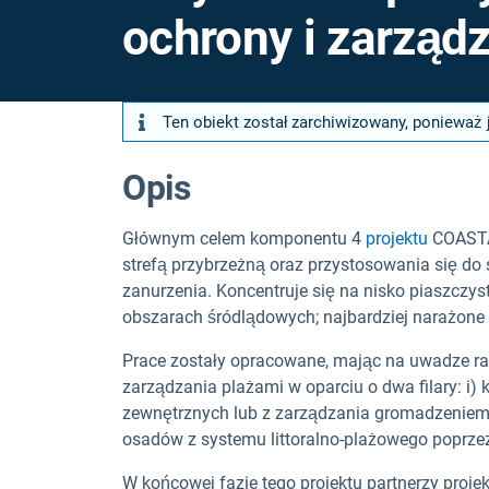
ochrony i zarząd
Ten obiekt został zarchiwizowany, ponieważ 
Opis
Głównym celem komponentu 4
projektu
COASTAN
strefą przybrzeżną oraz przystosowania się do s
zanurzenia. Koncentruje się na nisko piaszczys
obszarach śródlądowych; najbardziej narażone 
Prace zostały opracowane, mając na uwadze ram
zarządzania plażami w oparciu o dwa filary: i
zewnętrznych lub z zarządzania gromadzeniem s
osadów z systemu littoralno-plażowego poprz
W końcowej fazie tego projektu partnerzy projek