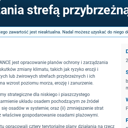
zania strefą przybrzeżn
jego zawartość jest nieaktualna. Nadal możesz uzyskać do niego do
D
CE jest opracowanie planów ochrony i zarządzania
kutków zmiany klimatu, takich jak ryzyko erozji i
tych lub żwirowych strefach przybrzeżnych i ich
b
na wzrost poziomu morza, erozję i zanurzenie.
y strategiczne dla niskiego i piaszczystego
) karmienie układu osadem pochodzącym ze źródeł
ię osadów w systemie; oraz (ii) zmniejszenie strat
P
ez właściwe gospodarowanie osadami plażowymi.
tu opracowali cztery terytorialne plany działania na rzecz