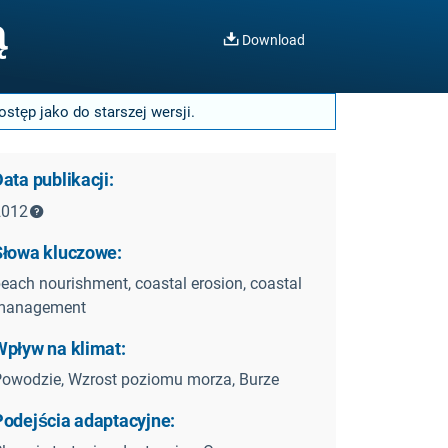
ą
Download
stęp jako do starszej wersji.
ata publikacji:
2012
Słowa kluczowe:
each nourishment, coastal erosion, coastal
management
Wpływ na klimat:
owodzie, Wzrost poziomu morza, Burze
Podejścia adaptacyjne: