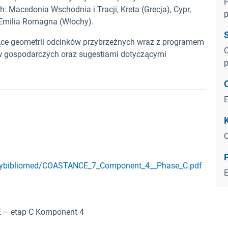
P
 Macedonia Wschodnia i Tracji, Kreta (Grecja), Cypr,
p
 Emilia Romagna (Włochy).
ące geometrii odcinków przybrzeżnych wraz z programem
O
w gospodarczych oraz sugestiami dotyczącymi
p
K
C
sybibliomed/COASTANCE_7_Component_4__Phase_C.pdf
E
 – etap C Komponent 4