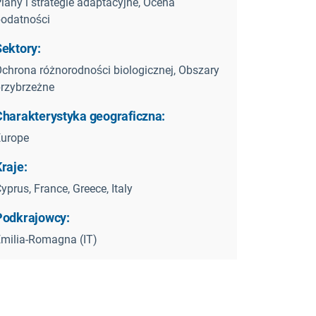
lany i strategie adaptacyjne, Ocena
odatności
Sektory:
chrona różnorodności biologicznej, Obszary
rzybrzeżne
Charakterystyka geograficzna:
Europe
raje:
yprus, France, Greece, Italy
Podkrajowcy:
milia-Romagna (IT)