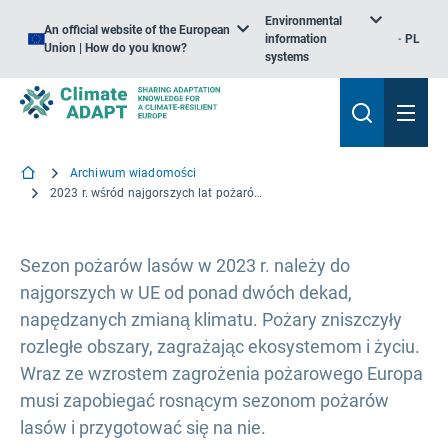
Environmental
An official website of the European
information
PL
Union | How do you know?
systems
Archiwum wiadomości
2023 r. wśród najgorszych lat pożarów w Europie, a 2024 r. przynosi pewną ulgę
Sezon pożarów lasów w 2023 r. należy do
najgorszych w UE od ponad dwóch dekad,
napędzanych zmianą klimatu. Pożary zniszczyły
rozległe obszary, zagrażając ekosystemom i życiu.
Wraz ze wzrostem zagrożenia pożarowego Europa
musi zapobiegać rosnącym sezonom pożarów
lasów i przygotować się na nie.