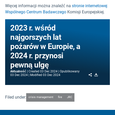
Więcej informacji można znaleźć na
stronie internetowej
Wspólnego Centrum Badawczego
Komisji Europejskiej.
2023 r. wśród
najgorszych lat
pożarów w Europie, a
2024 r. przynosi
pewną ulgę
Aktualność
Created
03 Dec 2024
Opublikowany
Share
Download
03 Dec 2024
Modified
03 Dec 2024
Filed under:
crisis management
fire
JRC