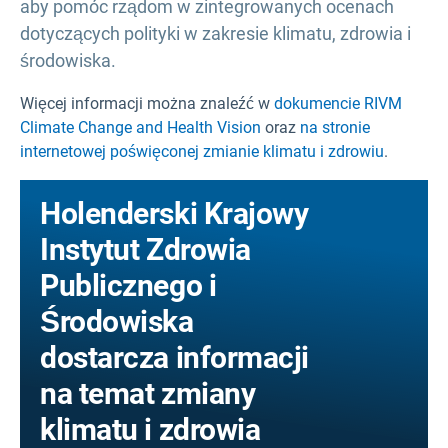
aby pomóc rządom w zintegrowanych ocenach
dotyczących polityki w zakresie klimatu, zdrowia i
środowiska.
Więcej informacji można znaleźć w
dokumencie RIVM
Climate Change and Health Vision
oraz
na stronie
internetowej poświęconej zmianie klimatu i zdrowiu
.
Holenderski Krajowy
Instytut Zdrowia
Publicznego i
Środowiska
dostarcza informacji
na temat zmiany
klimatu i zdrowia