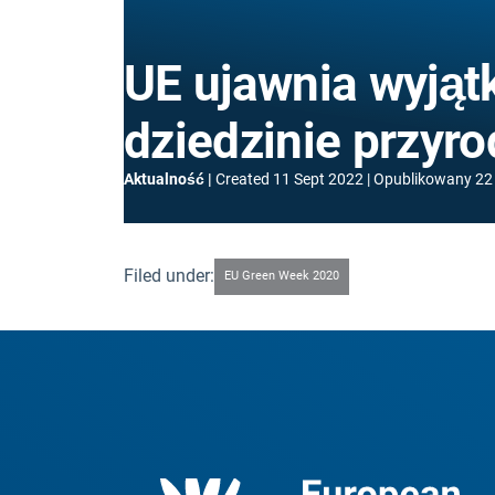
UE ujawnia wyjąt
dziedzinie przyro
Aktualność
Created
11 Sept 2022
Opublikowany
22
Filed under:
EU Green Week 2020