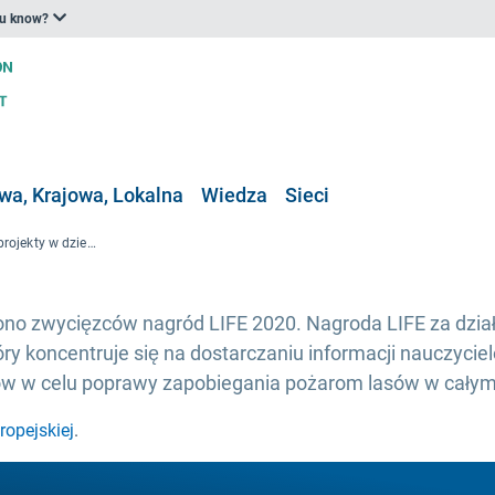
ou know?
a, Krajowa, Lokalna
Wiedza
Sieci
UE ujawnia wyjątkowe projekty w dziedzinie przyrody, środowiska i klimatu
no zwycięzców nagród LIFE 2020. Nagroda LIFE za dział
óry koncentruje się na dostarczaniu informacji nauczyci
w w celu poprawy zapobiegania pożarom lasów w całym 
ropejskiej
.