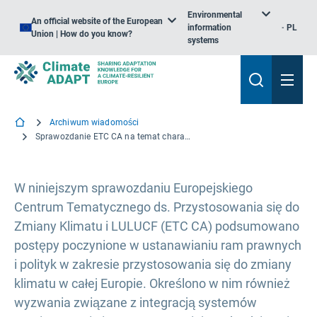
Environmental
An official website of the European
information
PL
Union | How do you know?
systems
Archiwum wiadomości
Sprawozdanie ETC CA na temat charakterystyki i warunków polityki przystosowawczej w krajach europejskich
W niniejszym sprawozdaniu Europejskiego
Centrum Tematycznego ds. Przystosowania się do
Zmiany Klimatu i LULUCF (ETC CA) podsumowano
postępy poczynione w ustanawianiu ram prawnych
i polityk w zakresie przystosowania się do zmiany
klimatu w całej Europie. Określono w nim również
wyzwania związane z integracją systemów