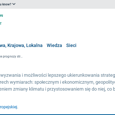
ou know?
a, Krajowa, Lokalna
Wiedza
Sieci
Sprawozdanie dotyczące prognozy strategicznej na rzecz bardziej odpornej Europy
wyzwania i możliwości lepszego ukierunkowania strateg
rech wymiarach: społecznym i ekonomicznym, geopolity
eniem zmiany klimatu i przystosowaniem się do niej, c
ropejskiej
.