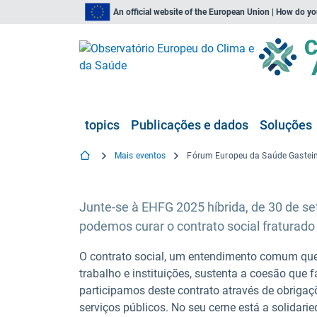
An official website of the European Union | How do y
topics
Publicações e dados
Soluções
Mais eventos
Fórum Europeu da Saúde Gastei
Junte-se à EHFG 2025 híbrida, de 30 de se
podemos curar o contrato social fraturado
O contrato social, um entendimento comum que 
trabalho e instituições, sustenta a coesão que
participamos deste contrato através de obriga
serviços públicos. No seu cerne está a solidari