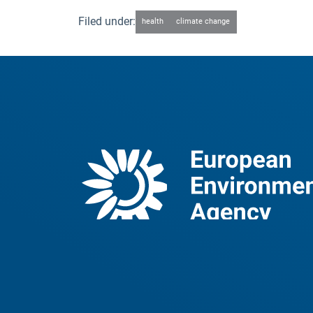
Filed under:
health
climate change