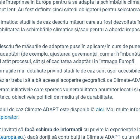
le întreprinse în Europa pentru a se adapta la schimbările climat
 lent. Au fost definite cinci criterii obligatorii pentru selectar
imatice: studiile de caz descriu măsuri care au fost dezvoltate 
abilitatea la schimbările climatice și/sau pentru a aborda impact
descriu fie măsurile de adaptare puse în aplicare/în curs de punere
 adaptării (de exemplu, ajustarea guvernanței, cum ar fi îmbunătăț
ind atât procesul, cât și eficacitatea adaptării în întreaga Europă.
rmațiile mai detaliate privind studiile de caz sunt ușor accesibile,
caz ar trebui să aibă aceeași acoperire geografică ca Climate-AD
rare inițiativele care sporesc vulnerabilitatea anumitor locații ș
e cu obiectivele politicii de mediu și de durabilitate.
studiul de caz Climate-ADAPT este disponibilă
aici.
Mai multe inform
xplorator
.
 invitați să
facă schimb de informații
cu privire la experiențele 
.europa.eu
.) dacă doriți să contribuiți la Climate ADAPT cu un st