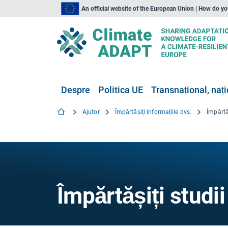
An official website of the European Union | How do y
Despre
Politica UE
Transnațional, nați
Ajutor
Împărtășiți informațiile dvs.
Împărtă
Împărtășiți studii