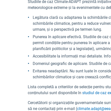
Studiile de caz Climate-ADAPT prezintă inițiative
meteorologice extreme și la evenimentele cu debut
Legătura clară cu adaptarea la schimbările cl
schimbările climatice, pentru a reduce vulner
urmare, și o perspectivă pe termen lung.
Punerea în aplicare efectivă. Studiile de caz 
permit condițiile pentru punerea în aplicare a
planificării politicilor și a legislației), urmăr
Accesibilitate la informații mai detaliate. Info
Domeniul geografic de aplicare. Studiile de 
Evitarea neadaptării. Nu sunt luate în conside
schimbărilor climatice și care creează conflict
Lista completă a criteriilor de selecție pentru 
conținutului sunt disponibile în
studiul de caz e
Cercetătorii și organizațiile guvernamentale sunt
să ne contactați prin e-mail (
climate.adapt@eea