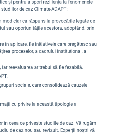
ice și pentru a spori reziliența la fenomenele
ea studiilor de caz Climate-ADAPT:
în mod clar ca răspuns la provocările legate de
ul sau oportunitățile acestora, adoptând, prin
 în aplicare, fie inițiativele care pregătesc sau
irea proceselor, a cadrului instituțional, a
 iar reevaluarea ar trebui să fie fezabilă.
APT.
i grupuri sociale, care consolidează cauzele
ații cu privire la această tipologie a
lor în ceea ce privește studiile de caz. Vă rugăm
udiu de caz nou sau revizuit. Experții noștri vă