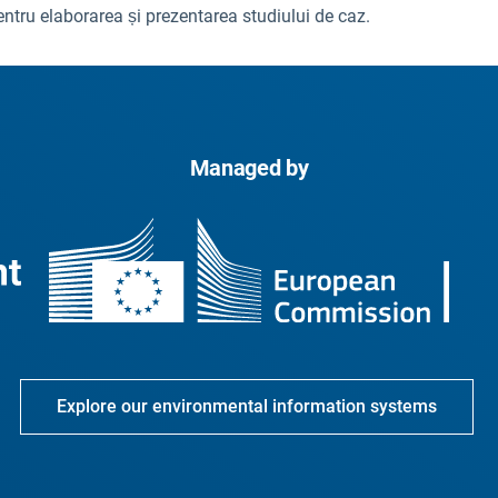
entru elaborarea și prezentarea studiului de caz.
Managed by
Explore our environmental information systems