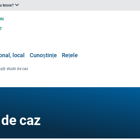
ou know?
onal, local
Cunoștințe
Rețele
șiți studii de caz
 de caz