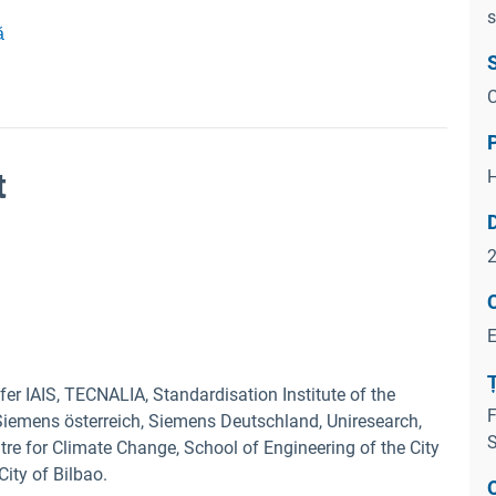
s
ă
C
t
Ț
er IAIS, TECNALIA, Standardisation Institute of the
F
 Siemens österreich, Siemens Deutschland, Uniresearch,
S
tre for Climate Change, School of Engineering of the City
 City of Bilbao.