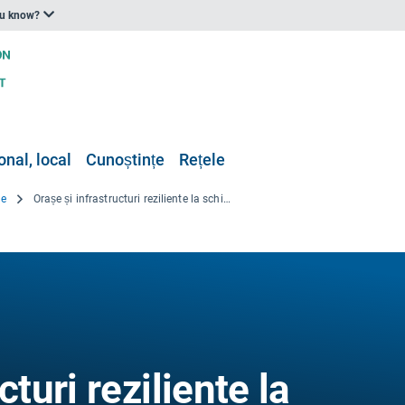
ou know?
onal, local
Cunoștințe
Rețele
re
Orașe și infrastructuri reziliente la schimbările climatice
cturi reziliente la