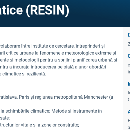
atice (RESIN)
D
aborare între institute de cercetare, întreprinderi și
turii critice urbane la fenomenele meteorologice extreme și
C
nte și metodologii pentru a sprijini planificarea urbană și
c
ntru a încuraja introducerea pe piață a unor abordări
i
climatice și reziliență.
I
I
ratislava, Paris și regiunea metropolitană Manchester (a
C
la schimbările climatice: Metode și instrumente în
esate;
P
tructurilor vitale și a zonelor construite;
a