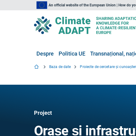
An official website of the European Union | How do y
Despre
Politica UE
Transnațional, nați
Baza de date
Proiecte de cercetare și cunoaște
Project
Orașe și infrastru