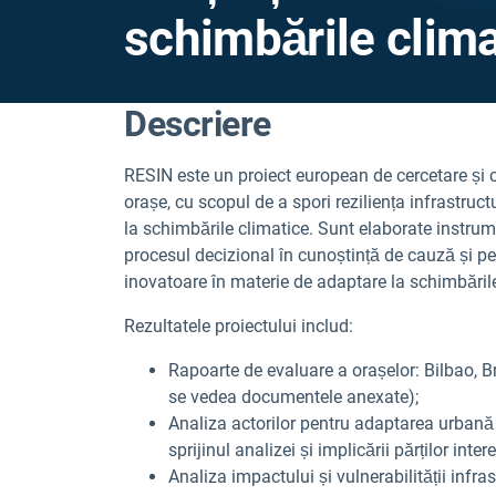
schimbările clim
Descriere
RESIN este un proiect european de cercetare și col
orașe, cu scopul de a spori reziliența infrastruc
la schimbările climatice. Sunt elaborate instrume
procesul decizional în cunoștință de cauză și pe
inovatoare în materie de adaptare la schimbările 
Rezultatele proiectului includ:
Rapoarte de evaluare a orașelor: Bilbao, B
se vedea documentele anexate);
Analiza actorilor pentru adaptarea urbană 
sprijinul analizei și implicării părților inter
Analiza impactului și vulnerabilității infras