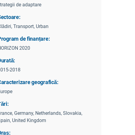
trategii de adaptare
Sectoare:
lădiri, Transport, Urban
Program de finanțare:
HORIZON 2020
Durată:
2015-2018
Caracterizare geografică:
Europe
ări:
rance, Germany, Netherlands, Slovakia,
pain, United Kingdom
Oraş: