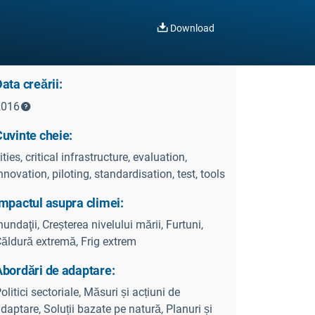
Download
ata creării:
2016
uvinte cheie:
ities, critical infrastructure, evaluation,
nnovation, piloting, standardisation, test, tools
mpactul asupra climei:
nundaţii, Creșterea nivelului mării, Furtuni,
ăldură extremă, Frig extrem
Abordări de adaptare:
olitici sectoriale, Măsuri și acțiuni de
daptare, Soluții bazate pe natură, Planuri și