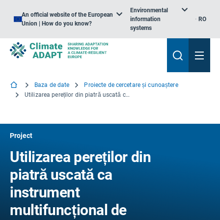
Environmental
An official website of the European
information
RO
Union | How do you know?
systems
Baza de date
Proiecte de cercetare și cunoaștere
Utilizarea pereților din piatră uscată ca instrument multifuncțional de adaptare la schimbările climatice
Project
Utilizarea pereților din
piatră uscată ca
instrument
multifuncțional de