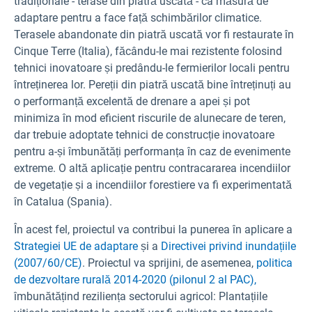
tradiționale - terase din piatră uscată - ca măsură de
adaptare pentru a face față schimbărilor climatice.
Terasele abandonate din piatră uscată vor fi restaurate în
Cinque Terre (Italia), făcându-le mai rezistente folosind
tehnici inovatoare și predându-le fermierilor locali pentru
întreținerea lor. Pereții din piatră uscată bine întreținuți au
o performanță excelentă de drenare a apei și pot
minimiza în mod eficient riscurile de alunecare de teren,
dar trebuie adoptate tehnici de construcție inovatoare
pentru a-și îmbunătăți performanța în caz de evenimente
extreme. O altă aplicație pentru contracararea incendiilor
de vegetație și a incendiilor forestiere va fi experimentată
în Catalua (Spania).
În acest fel, proiectul va contribui la punerea în aplicare a
Strategiei UE de adaptare
și a
Directivei privind inundațiile
(2007/60/CE)
. Proiectul va sprijini, de asemenea,
politica
de dezvoltare rurală 2014-2020 (pilonul 2 al PAC),
îmbunătățind reziliența sectorului agricol: Plantațiile