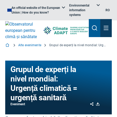
Environmental
An official website of the European
information
RO
Union | How do you know?
systems
Alte evenimente
Grupul de experți la nivel mondial: Urgență climatică = urgență sanitară
Grupul de experți la
nivel mondial:
Urgență climatică =
urgență sanitară
Share
Download
Eveniment