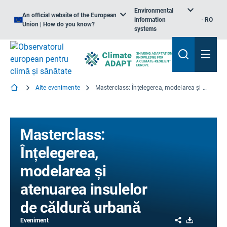
Environmental
An official website of the European
information
RO
Union | How do you know?
systems
Alte evenimente
Masterclass: Înțelegerea, modelarea și atenuarea insulelor de căldură urbană
Masterclass:
Înțelegerea,
modelarea și
atenuarea insulelor
de căldură urbană
Share
Download
Eveniment