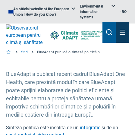
Environmental
An official website of the European
information
RO
Union | How do you know?
systems
Știri
BlueAdapt publică o sinteză politică privind cadrul BlueAdapt One Health
BlueAdapt a publicat recent cadrul BlueAdapt One
Health, care prezintă modul în care BlueAdapt
poate sprijini elaborarea de politici eficiente și
echitabile pentru a proteja sănătatea umană
împotriva schimbărilor climatice și a poluării în
mediile costiere din întreaga Europă.
Sinteza politică este însoțită de un
infografic
și de un
scurt material video animat
.