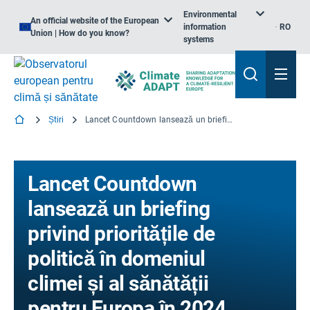
Environmental
An official website of the European
information
RO
Union | How do you know?
systems
Știri
Lancet Countdown lansează un briefing privind prioritățile de politică în domeniul climei și al sănătății pentru Europa în 2024
Lancet Countdown
lansează un briefing
privind prioritățile de
politică în domeniul
climei și al sănătății
pentru Europa în 2024