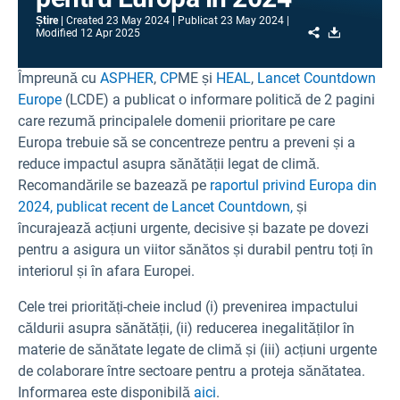
Știre
Created
23 May 2024
Publicat
23 May 2024
Share
Download
Modified
12 Apr 2025
Împreună cu
ASPHER
,
CP
ME și
HEAL
,
Lancet Countdown
Europe
(LCDE) a publicat o informare politică de 2 pagini
care rezumă principalele domenii prioritare pe care
Europa trebuie să se concentreze pentru a preveni și a
reduce impactul asupra sănătății legat de climă.
Recomandările se bazează pe
raportul privind Europa din
2024, publicat recent de Lancet Countdown,
și
încurajează acțiuni urgente, decisive și bazate pe dovezi
pentru a asigura un viitor sănătos și durabil pentru toți în
interiorul și în afara Europei.
Cele trei priorități-cheie includ (i) prevenirea impactului
căldurii asupra sănătății, (ii) reducerea inegalităților în
materie de sănătate legate de climă și (iii) acțiuni urgente
de colaborare între sectoare pentru a proteja sănătatea.
Informarea este disponibilă
aici
.