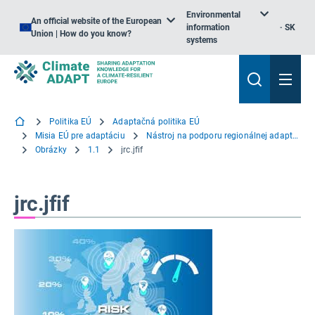
Environmental
An official website of the European
information
SK
Union | How do you know?
systems
Politika EÚ
Adaptačná politika EÚ
Misia EÚ pre adaptáciu
Nástroj na podporu regionálnej adaptácie
Obrázky
1.1
jrc.jfif
jrc.jfif